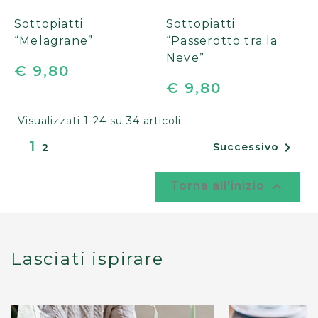
Sottopiatti
Sottopiatti
“Melagrane”
“Passerotto tra la
Neve”
€ 9,80
€ 9,80
Visualizzati 1-24 su 34 articoli
1

Successivo
2

Torna all'inizio
Lasciati ispirare