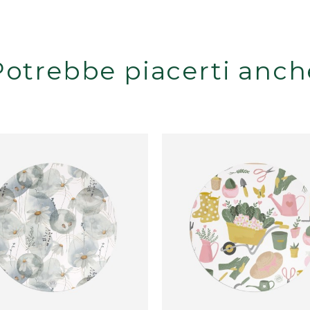
re di 3 mm, sono facili da pulire, impermeabili e oleorep
i.
Potrebbe piacerti anch
mpati interamente in Italia, con cura e amore per i detta
eiere, caffettiere calde) direttamente sulla superficie.