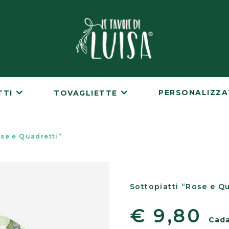
PERSONALIZZ
TTI
TOVAGLIETTE
ose e Quadretti”
Sottopiatti “Rose e Q
€ 9,80
Cad