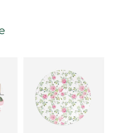
ellenti.
e
gli.