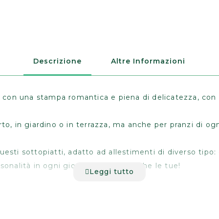
Descrizione
Altre Informazioni
bili, con una stampa romantica e piena di delicatezza, co
perto, in giardino o in terrazza, ma anche per pranzi di ogn
esti sottopiatti, adatto ad allestimenti di diverso tipo:
sonalità in ogni giornata. Rendi uniche le tue!
Leggi tutto
l tavolo da graffi e macchie.