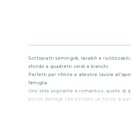
Sottopiatti semirigidi, lavabili e riutilizza
sfondo a quadretti verdi e bianchi.
Perfetti per rifinire e allestire tavole all’a
famiglia.
Uno stile sognante e romantico, quello di qu
piccoli dettagli che portano un tocco di per
I sottopiatti sono funzionali e proteggono i