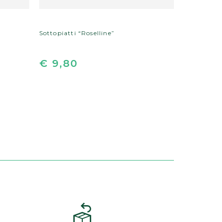
Sottopiatti “Roselline”
Sottopiatti
€ 9,80
€ 9,8