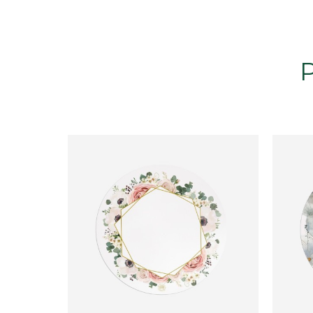
Realizzati in materiale plastico dello spesso
Dureranno a lungo, riducendo sprechi i rifiut
Prodotto 100% Made in Italy?
I sottopiatti de Le Tavole di Luisa sono sta
Formati disponibili:
Cerchio: 40x40 cm
Cuore: 40x36 cm
Rettangolo: 39x30 cm
Fiore: 40x37 cm
Ondulato: 39x30 cm
Avvertenze:
• non lavare in lavastoviglie;
• non appoggiare oggetti roventi (pentole, t