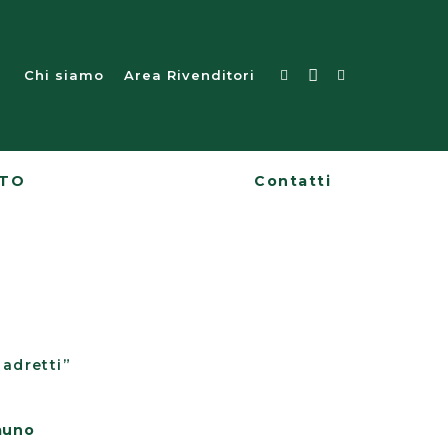
Chi siamo
Area Rivenditori
ATO
Contatti
uadretti”
auno