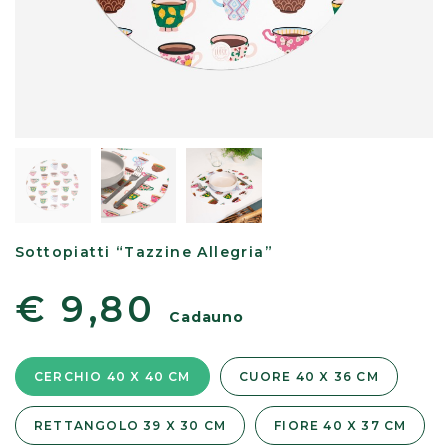
Sottopiatti “Tazzine Allegria”
€ 9,80
Cadauno
CERCHIO 40 X 40 CM
CUORE 40 X 36 CM
RETTANGOLO 39 X 30 CM
FIORE 40 X 37 CM