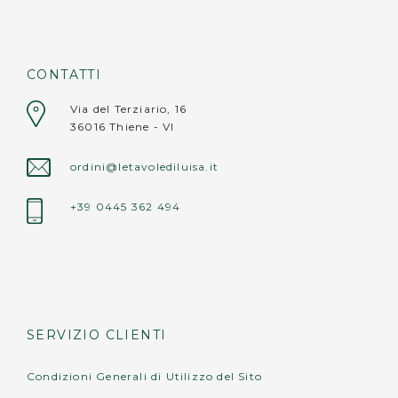
Cuore: 40x36 cm
Fiore: 40x37 cm
CONTATTI
Avvertenze:
• non lavare in lavastoviglie;
Via del Terziario, 16
36016 Thiene - VI
• non appoggiare oggetti roventi (pentole,
teiere, caffettiere calde) direttamente sulla
ordini@letavolediluisa.it
superficie.
+39 0445 362 494
SERVIZIO CLIENTI
Condizioni Generali di Utilizzo del Sito