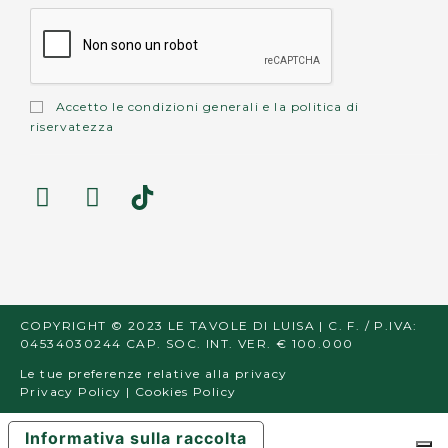
Accetto le
condizioni generali
e la
politica di
riservatezza
COPYRIGHT © 2023 LE TAVOLE DI LUISA | C. F. / P.IVA:
04534030244 CAP. SOC. INT. VER. € 100.000
Le tue preferenze relative alla privacy
Privacy Policy
|
Cookies Policy
Informativa sulla raccolta