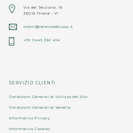
Via del Terziario, 16
non lavare in lavastoviglie;
36016 Thiene - VI
non appoggiare oggetti roventi (pentole, teiere, caffettiere calde)
direttamente sulla superficie.
ordini@letavolediluisa.it
+39 0445 362 494
SERVIZIO CLIENTI
Condizioni Generali di Utilizzo del Sito
Condizioni Generali di Vendita
Informativa Privacy
Informativa Cookies