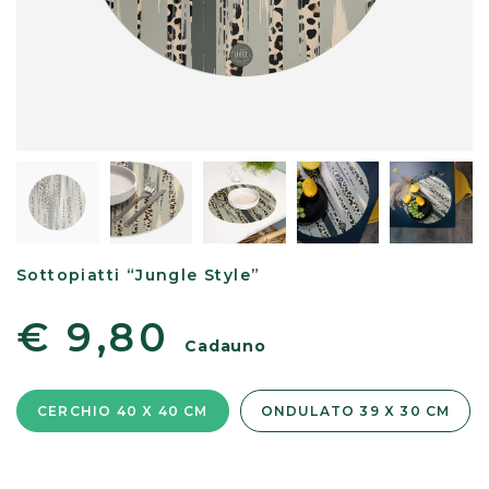
Sottopiatti “Jungle Style”
€ 9,80
Cadauno
CERCHIO 40 X 40 CM
ONDULATO 39 X 30 CM