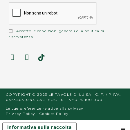
Accetto le
condizioni generali
e la
politica di
riservatezza
COPYRIGHT © 2023 LE TAVOLE DI LUISA | C. F. / P.IVA:
04534030244 CAP. SOC. INT. VER. € 100.000
Le tue preferenze relative alla privacy
Privacy Policy
|
Cookies Policy
Informativa sulla raccolta