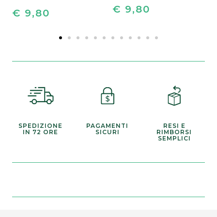
€ 9,80
€ 9,80
I sottopiatti sono funzionali e proteggono il
tavolo da graffi e macchie.
Realizzati in materiale plastico dello spessore di
3 mm, sono facili da pulire, impermeabili e
oleorepellenti.
Dureranno a lungo, riducendo sprechi i rifiuti.
SPEDIZIONE
PAGAMENTI
RESI E
IN 72 ORE
SICURI
RIMBORSI
SEMPLICI
Prodotto 100% Made in Italy?
I sottopiatti de Le Tavole di Luisa sono stampati
interamente in Italia, con cura e amore per i
dettagli.