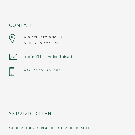
Formati disponibili:
Cerchio: 40x40 cm
Rettangolo: 39x30 cm
CONTATTI
Cuore: 40x36 cm
Fiore: 40x37 cm
Via del Terziario, 16
36016 Thiene - VI
Avvertenze:
ordini@letavolediluisa.it
• non lavare in lavastoviglie;
• non appoggiare oggetti roventi (pentole,
+39 0445 362 494
teiere, caffettiere calde) direttamente sulla
superficie.
SERVIZIO CLIENTI
Condizioni Generali di Utilizzo del Sito