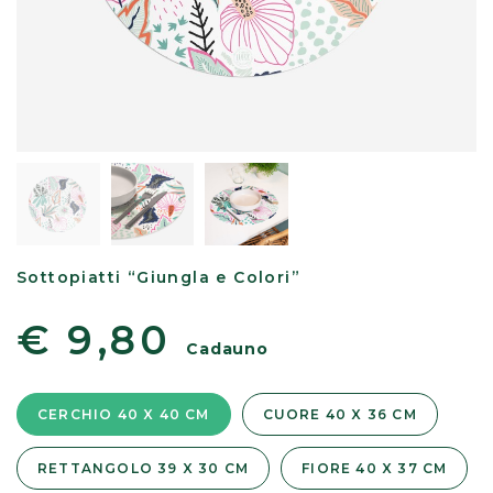
Sottopiatti “Giungla e Colori”
€ 9,80
Cadauno
CERCHIO 40 X 40 CM
CUORE 40 X 36 CM
RETTANGOLO 39 X 30 CM
FIORE 40 X 37 CM