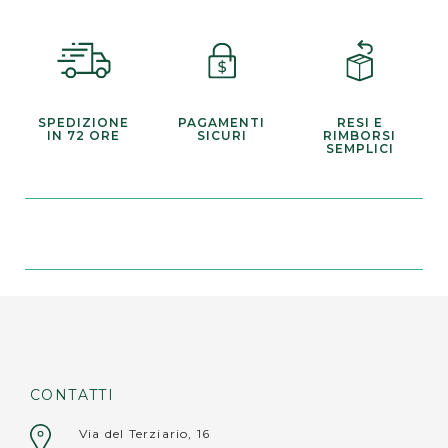
Cerchio: 40x40 cm
Avvertenze:
• non lavare in lavastoviglie;
SPEDIZIONE
PAGAMENTI
RESI E
• non appoggiare oggetti roventi (pentole,
IN 72 ORE
SICURI
RIMBORSI
SEMPLICI
teiere, caffettiere calde) direttamente sulla
superficie.
CONTATTI
Via del Terziario, 16