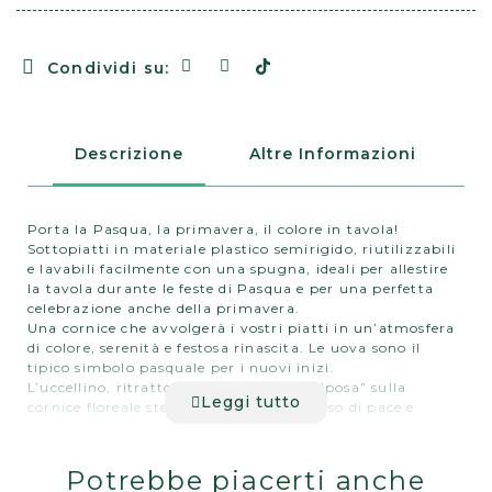
Condividi su:
Descrizione
Altre Informazioni
Porta la Pasqua, la primavera, il colore in tavola!
Sottopiatti in materiale plastico semirigido, riutilizzabili
e lavabili facilmente con una spugna, ideali per allestire
la tavola durante le feste di Pasqua e per una perfetta
celebrazione anche della primavera.
Una cornice che avvolgerà i vostri piatti in un’atmosfera
di colore, serenità e festosa rinascita. Le uova sono il
tipico simbolo pasquale per i nuovi inizi.
L’uccellino, ritratto in un momento di “posa” sulla
Leggi tutto
cornice floreale stessa, trasmette un senso di pace e
tenerezza.
Tutto il bello dei momenti trascorsi insieme durante i
giorni di festa deve essere sottolineato con ogni dettaglio.
Potrebbe piacerti anche
Questi sottopiatti sapranno completare e rendere