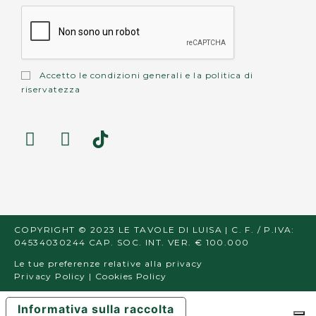
Accetto le
condizioni generali
e la
politica di
riservatezza
COPYRIGHT © 2023 LE TAVOLE DI LUISA | C. F. / P.IVA:
04534030244 CAP. SOC. INT. VER. € 100.000
Le tue preferenze relative alla privacy
Privacy Policy
|
Cookies Policy
Informativa sulla raccolta