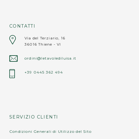
Avvertenze:
• non lavare in lavastoviglie;
CONTATTI
• non appoggiare oggetti roventi (pentole,
Via del Terziario, 16
teiere, caffettiere calde) direttamente sulla
36016 Thiene - VI
superficie.
ordini@letavolediluisa.it
+39 0445 362 494
SERVIZIO CLIENTI
Condizioni Generali di Utilizzo del Sito