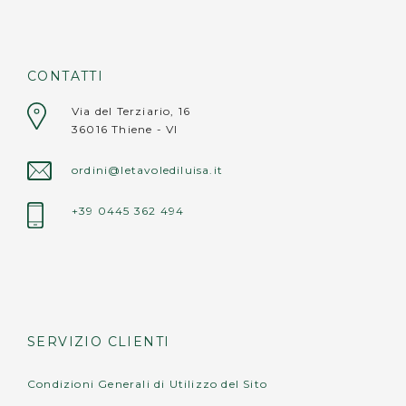
Cuore: 40x36 cm
Rettangolo: 39x30 cm
Fiore: 40x37 cm
CONTATTI
Ondulato: 39x30 cm
Via del Terziario, 16
36016 Thiene - VI
Avvertenze:
• non lavare in lavastoviglie;
ordini@letavolediluisa.it
• non appoggiare oggetti roventi (pentole,
teiere, caffettiere calde) direttamente sulla
+39 0445 362 494
superficie.
SERVIZIO CLIENTI
Condizioni Generali di Utilizzo del Sito