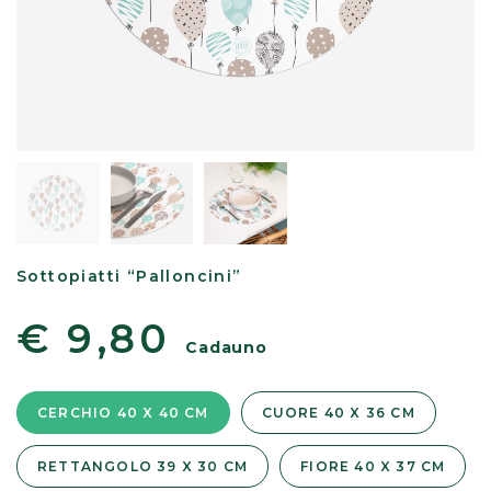
Sottopiatti “Palloncini”
€ 9,80
Cadauno
CERCHIO 40 X 40 CM
CUORE 40 X 36 CM
RETTANGOLO 39 X 30 CM
FIORE 40 X 37 CM