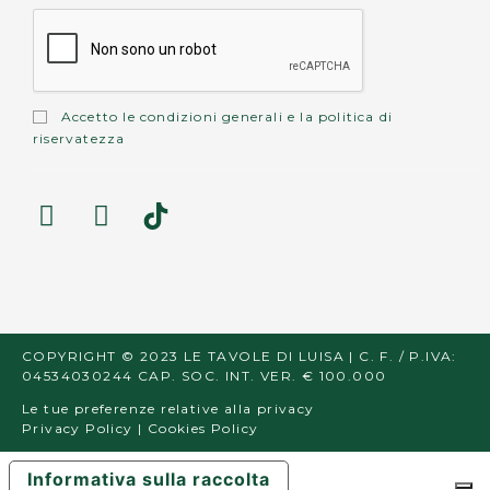
Accetto le
condizioni generali
e la
politica di
riservatezza
COPYRIGHT © 2023 LE TAVOLE DI LUISA | C. F. / P.IVA:
04534030244 CAP. SOC. INT. VER. € 100.000
Le tue preferenze relative alla privacy
Privacy Policy
|
Cookies Policy
Informativa sulla raccolta