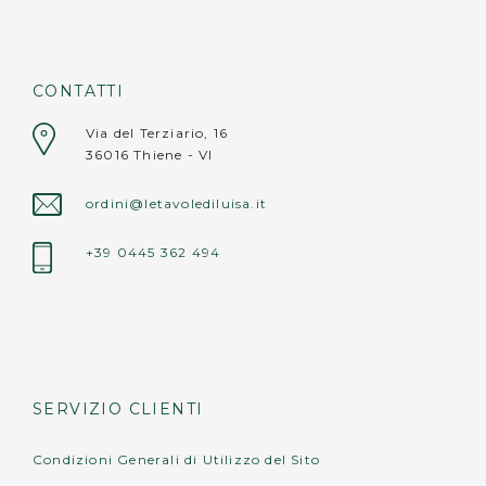
Cuore: 40x36 cm
Rettangolo: 39x30 cm
Fiore: 40x37 cm
CONTATTI
Ondulato: 39x30 cm
Via del Terziario, 16
36016 Thiene - VI
Avvertenze:
• non lavare in lavastoviglie;
ordini@letavolediluisa.it
• non appoggiare oggetti roventi (pentole,
teiere, caffettiere calde) direttamente sulla
+39 0445 362 494
superficie.
SERVIZIO CLIENTI
Condizioni Generali di Utilizzo del Sito