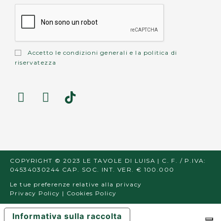
Accetto le
condizioni generali
e la
politica di
riservatezza
COPYRIGHT © 2023 LE TAVOLE DI LUISA | C. F. / P.IVA:
04534030244 CAP. SOC. INT. VER. € 100.000
Le tue preferenze relative alla privacy
Privacy Policy
|
Cookies Policy
Informativa sulla raccolta