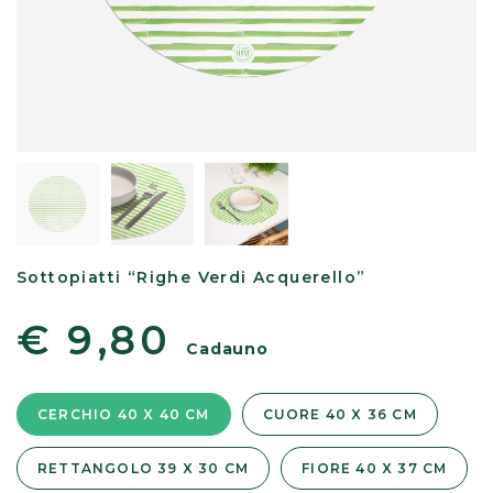
Sottopiatti “Righe Verdi Acquerello”
€ 9,80
Cadauno
CERCHIO 40 X 40 CM
CUORE 40 X 36 CM
RETTANGOLO 39 X 30 CM
FIORE 40 X 37 CM