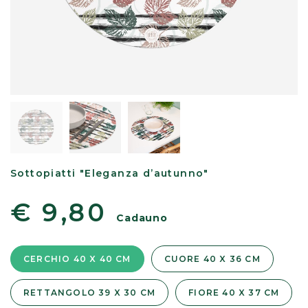
Sottopiatti "Eleganza d’autunno"
€ 9,80
Cadauno
CERCHIO 40 X 40 CM
CUORE 40 X 36 CM
RETTANGOLO 39 X 30 CM
FIORE 40 X 37 CM