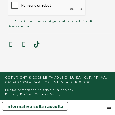
Accetto le
condizioni generali
e la
politica di
riservatezza
COPYRIGHT © 2023 LE TAVOLE DI LUISA | C. F. / P.IVA:
04534030244 CAP. SOC. INT. VER. € 100.000
Le tue preferenze relative alla privacy
Privacy Policy
|
Cookies Policy
Informativa sulla raccolta